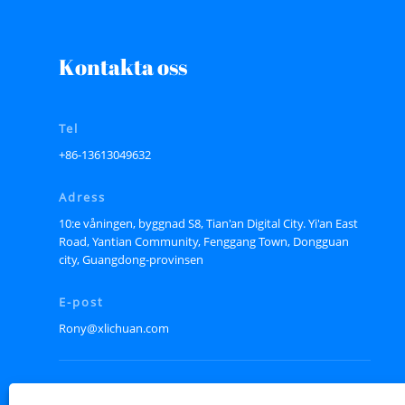
Kontakta oss
Tel
+86-13613049632
Adress
10:e våningen, byggnad S8, Tian'an Digital City. Yi'an East
Road, Yantian Community, Fenggang Town, Dongguan
city, Guangdong-provinsen
E-post
Rony@xlichuan.com