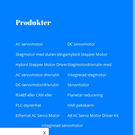
Produkter
AC servomotor
DC servomotor
Stegmotor med sluten slinga
Hybird Stepper Motor
Hybird Stepper Motor Driver
Stegmotordrivrutin med
sluten slinga
AC servomotor drivrutin
Integrerad stegmotor
DC-servomotordrivrutin
Skruvmotor
RS485 eller CAN eller
Planetär reducering
Ethercat busstyp Stepper
PLC-styrenhet
HMI pekskärm
Driver
Ethercat AC Servo Motor
A8 AC Servo Motor Driver Kit
Driver Kit
Integrerad servomotor
X