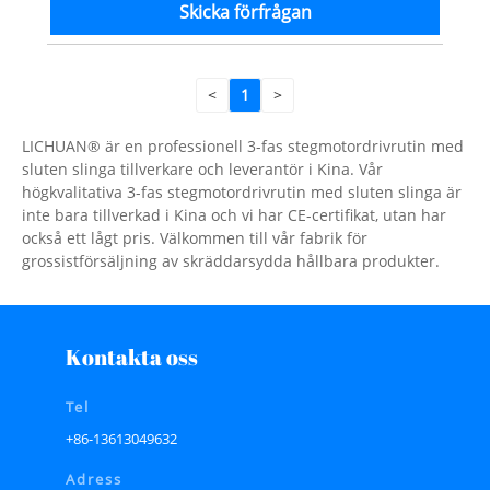
Skicka förfrågan
<
1
>
LICHUAN® är en professionell 3-fas stegmotordrivrutin med
sluten slinga tillverkare och leverantör i Kina. Vår
högkvalitativa 3-fas stegmotordrivrutin med sluten slinga är
inte bara tillverkad i Kina och vi har CE-certifikat, utan har
också ett lågt pris. Välkommen till vår fabrik för
grossistförsäljning av skräddarsydda hållbara produkter.
Kontakta oss
Tel
+86-13613049632
Adress