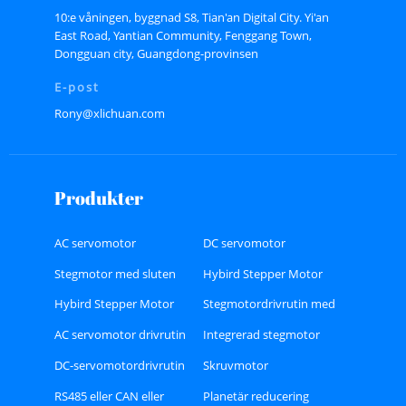
10:e våningen, byggnad S8, Tian'an Digital City. Yi'an
East Road, Yantian Community, Fenggang Town,
Dongguan city, Guangdong-provinsen
E-post
Rony@xlichuan.com
Produkter
AC servomotor
DC servomotor
Stegmotor med sluten
Hybird Stepper Motor
slinga
Hybird Stepper Motor
Stegmotordrivrutin med
Driver
sluten slinga
AC servomotor drivrutin
Integrerad stegmotor
DC-servomotordrivrutin
Skruvmotor
RS485 eller CAN eller
Planetär reducering